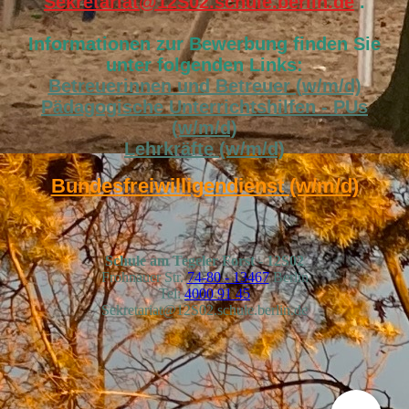
Sekretariat@12S02.schule.berlin.de
.
Informationen zur Bewerbung finden Sie
unter folgenden Links:
Betreuerinnen und Betreuer (w/m/d)
Pädagogische Unterrichtshilfen - PUs
(w/m/d)
Lehrkräfte (w/m/d)
Bundesfreiwilligendienst (w/m/d)
Schule am Tegeler Forst
- 12S02
Frohnauer Str.
74-80 - 13467
Berlin
Tel:
4000 91 45
Sekretariat@12S02.schule.berlin.de