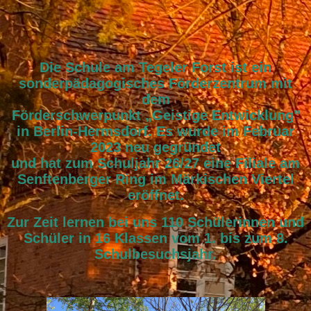
Die Schule am Tegeler Forst ist ein
sonderpädagogisches Förderzentrum mit
dem
Förderschwerpunkt „Geistige Entwicklung"
in Berlin-Hermsdorf. Es wurde im Februar
2023 neu gegründet
und hat zum Schuljahr 26/27 eine Filiale am
Senftenberger Ring im Märkischen Viertel
eröffnet.
Zur Zeit lernen bei uns 110 Schülerinnen und
Schüler in 16 Klassen vom 1. bis zum 8.
Schulbesuchsjahr.