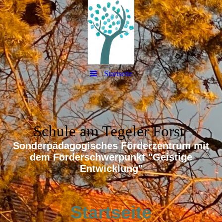
Startseite
Schule am Tegeler Forst
Sonderpädagogisches Förderzentrum mit
dem Förderschwerpunkt "Geistige
Entwicklung"
Startseite