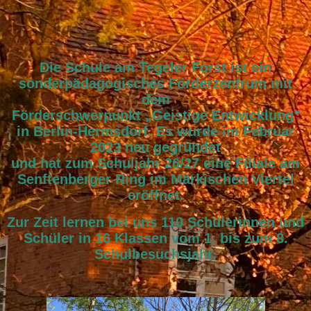
Die Schule am Tegeler Forst ist ein
sonderpädagogisches Förderzentrum mit
dem
Förderschwerpunkt „Geistige Entwicklung"
in Berlin-Hermsdorf. Es wurde im Februar
2023 neu gegründet
und hat zum Schuljahr 26/27 eine Filiale am
Senftenberger Ring im Märkischen Viertel
eröffnet.
Zur Zeit lernen bei uns 110 Schülerinnen und
Schüler in 16 Klassen vom 1. bis zum 8.
Schulbesuchsjahr.