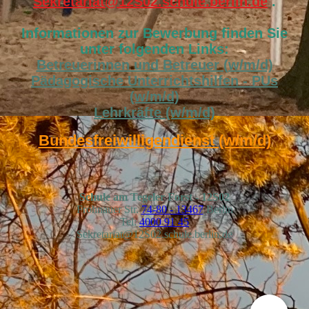
Sekretariat@12S02.schule.berlin.de
.
Informationen zur Bewerbung finden Sie
unter folgenden Links:
Betreuerinnen und Betreuer (w/m/d)
Pädagogische Unterrichtshilfen - PUs
(w/m/d)
Lehrkräfte (w/m/d)
Bundesfreiwilligendienst (w/m/d)
Schule am Tegeler Forst
- 12S02
Frohnauer Str.
74-80 - 13467
Berlin
Tel:
4000 91 45
Sekretariat@12S02.schule.berlin.de