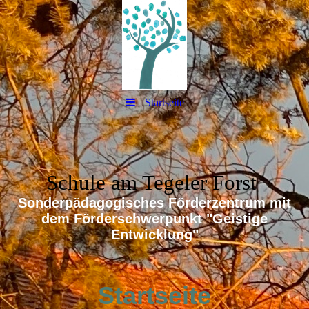
Startseite
Schule am Tegeler Forst
Sonderpädagogisches Förderzentrum mit
dem Förderschwerpunkt "Geistige
Entwicklung"
Startseite